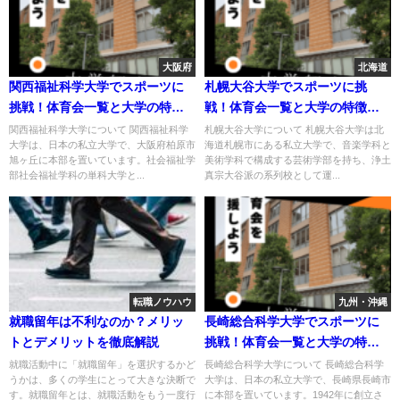
大阪府
北海道
関西福祉科学大学でスポーツに
札幌大谷大学でスポーツに挑
挑戦！体育会一覧と大学の特徴
戦！体育会一覧と大学の特徴を
を紹介
紹介
関西福祉科学大学について 関西福祉科学
札幌大谷大学について 札幌大谷大学は北
大学は、日本の私立大学で、大阪府柏原市
海道札幌市にある私立大学で、音楽学科と
旭ヶ丘に本部を置いています。社会福祉学
美術学科で構成する芸術学部を持ち、浄土
部社会福祉学科の単科大学と...
真宗大谷派の系列校として運...
転職ノウハウ
九州・沖縄
就職留年は不利なのか？メリッ
長崎総合科学大学でスポーツに
トとデメリットを徹底解説
挑戦！体育会一覧と大学の特徴
を紹介
就職活動中に「就職留年」を選択するかど
長崎総合科学大学について 長崎総合科学
うかは、多くの学生にとって大きな決断で
大学は、日本の私立大学で、長崎県長崎市
す。就職留年とは、就職活動をもう一度行
に本部を置いています。1942年に創立さ