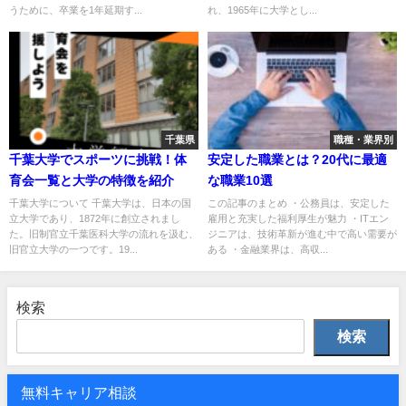
うために、卒業を1年延期す...
れ、1965年に大学とし...
千葉県
職種・業界別
千葉大学でスポーツに挑戦！体
安定した職業とは？20代に最適
育会一覧と大学の特徴を紹介
な職業10選
千葉大学について 千葉大学は、日本の国
この記事のまとめ ・公務員は、安定した
立大学であり、1872年に創立されまし
雇用と充実した福利厚生が魅力 ・ITエン
た。旧制官立千葉医科大学の流れを汲む、
ジニアは、技術革新が進む中で高い需要が
旧官立大学の一つです。19...
ある ・金融業界は、高収...
検索
検索
無料キャリア相談