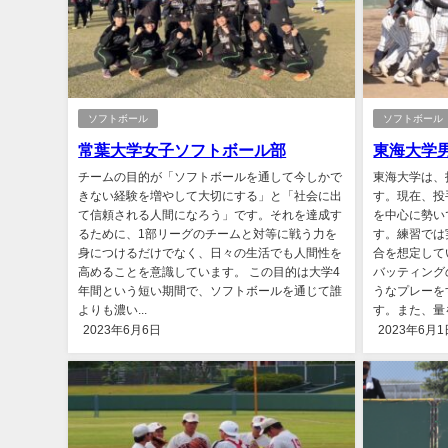
ソフトボール
ソフトボール
常葉大学女子ソフトボール部
東海大学
チームの目的が「ソフトボールを通して今しかで
東海大学は、
きない経験を増やして大切にする」と「社会に出
す。現在、投
て信頼される人間になろう」です。それを達成す
を中心に勢い
るために、1部リーグのチームと対等に戦う力を
す。練習では
身につけるだけでなく、日々の生活でも人間性を
合を想定して
高めることを意識しています。 この目的は大学4
バッティング
年間という短い期間で、ソフトボールを通じて誰
うなプレーを
よりも濃い...
す。また、量を
2023年6月6日
2023年6月1