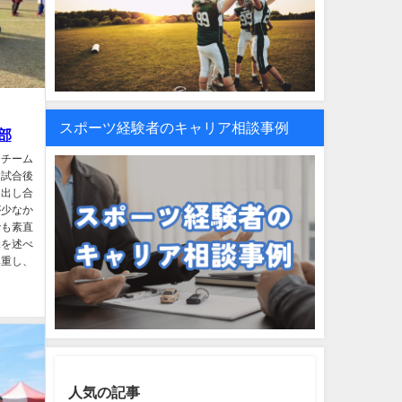
スポーツ経験者のキャリア相談事例
部
、チーム
、試合後
を出し合
が少なか
でも素直
見を述べ
尊重し、
人気の記事