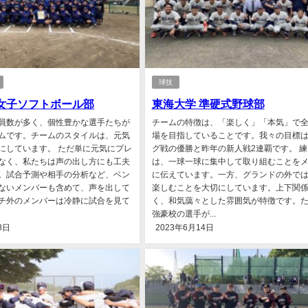
球技
女子ソフトボール部
東海大学 準硬式野球部
員数が多く、個性豊かな選手たちが
チームの特徴は、「楽しく」「本気」で
ムです。チームのスタイルは、元気
場を目指していることです。我々の目標
にしています。 ただ単に元気にプレ
グ戦の優勝と昨年の新人戦2連覇です。 練
なく、私たちは声の出し方にも工夫
は、一球一球に集中して取り組むことを
。試合予測や相手の分析など、ベン
に伝えています。一方、グランドの外で
ないメンバーも含めて、声を出して
楽しむことを大切にしています。上下関
チ外のメンバーは冷静に試合を見て
く、和気藹々とした雰囲気が特徴です。
強豪校の選手が...
8日
2023年6月14日