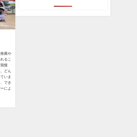
、推薦や
られるこ
に我慢
す。どん
えていま
り、でき
バーによ