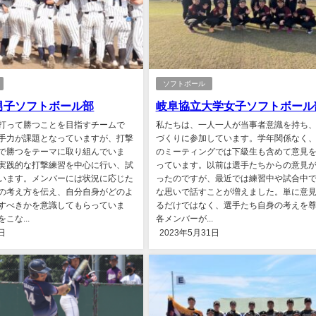
ソフトボール
男子ソフトボール部
岐阜協立大学女子ソフトボール
打って勝つことを目指すチームで
私たちは、一人一人が当事者意識を持ち
手力が課題となっていますが、打撃
づくりに参加しています。学年関係なく
で勝つをテーマに取り組んでいま
のミーティングでは下級生も含めて意見
実践的な打撃練習を中心に行い、試
っています。以前は選手たちからの意見
います。メンバーには状況に応じた
ったのですが、最近では練習中や試合中
の考え方を伝え、自分自身がどのよ
な思いで話すことが増えました。単に意
すべきかを意識してもらっていま
るだけではなく、選手たち自身の考えを
こな...
各メンバーが...
日
2023年5月31日