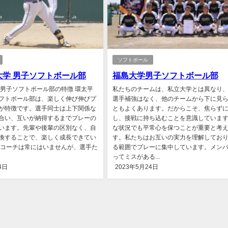
ソフトボール
大学 男子ソフトボール部
福島大学男子ソフトボール部
 男子ソフトボール部の特徴 環太平
私たちのチームは、私立大学とは異なり
フトボール部は、楽しく伸び伸びプ
選手補強はなく、他のチームから下に見
が特徴です。選手同士は上下関係な
ともよくあります。だからこそ、焦らず
合い、互いが納得するまでプレーの
し、接戦に持ち込むことを意識していま
います。先輩や後輩の区別なく、自
な状況でも平常心を保つことが重要と考
換することで、楽しく成長できてい
す。私たちはお互いの実力を理解してお
やコーチは常にはいませんが、選手た
る範囲でプレーに集中しています。メン
ってミスがある...
4日
2023年5月24日