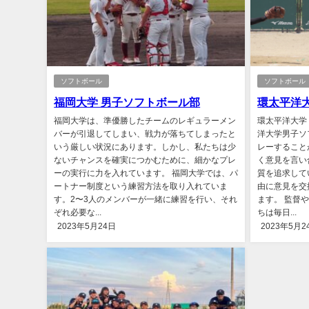
ソフトボール
ソフトボール
福岡大学 男子ソフトボール部
環太平洋
福岡大学は、準優勝したチームのレギュラーメン
環太平洋大学
バーが引退してしまい、戦力が落ちてしまったと
洋大学男子ソ
いう厳しい状況にあります。しかし、私たちは少
レーすること
ないチャンスを確実につかむために、細かなプレ
く意見を言い
ーの実行に力を入れています。 福岡大学では、パ
質を追求して
ートナー制度という練習方法を取り入れていま
由に意見を交
す。2〜3人のメンバーが一緒に練習を行い、それ
ます。 監督
ぞれ必要な...
ちは毎日...
2023年5月24日
2023年5月2