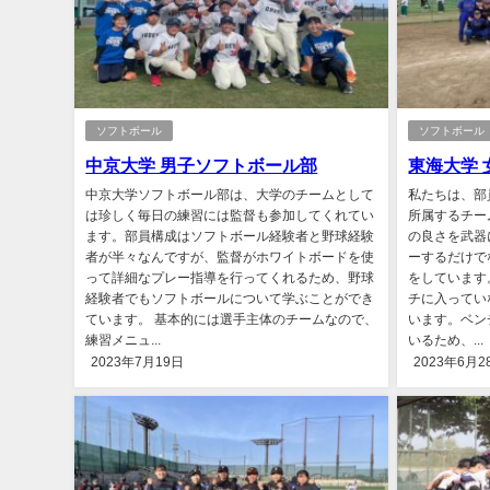
ソフトボール
ソフトボール
中京大学 男子ソフトボール部
東海大学 
中京大学ソフトボール部は、大学のチームとして
私たちは、部
は珍しく毎日の練習には監督も参加してくれてい
所属するチー
ます。部員構成はソフトボール経験者と野球経験
の良さを武器
者が半々なんですが、監督がホワイトボードを使
ーするだけで
って詳細なプレー指導を行ってくれるため、野球
をしています
経験者でもソフトボールについて学ぶことができ
チに入ってい
ています。 基本的には選手主体のチームなので、
います。ベン
練習メニュ...
いるため、...
2023年7月19日
2023年6月2