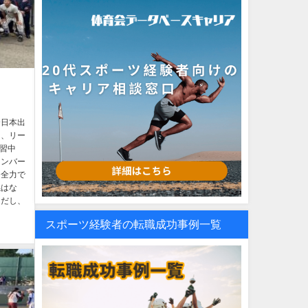
全日本出
は、リー
習中
メンバー
は全力で
係はな
ただし、
スポーツ経験者の転職成功事例一覧