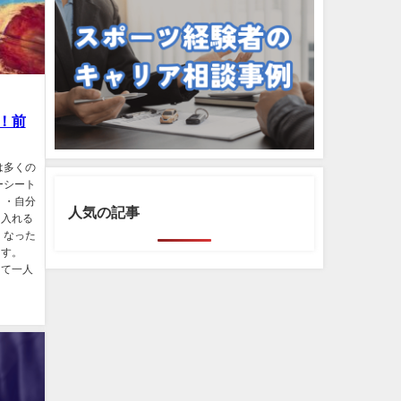
！前
は多くの
ーシート
 ・自分
人気の記事
け入れる
くなった
ます。
して一人