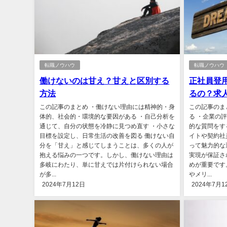
転職ノウハウ
転職ノウハウ
働けないのは甘え？甘えと区別する
正社員登
方法
るの？求
この記事のまとめ ・働けない理由には精神的・身
この記事のま
体的、社会的・環境的な要因がある ・自己分析を
る ・企業の
通じて、自分の状態を冷静に見つめ直す ・小さな
的な質問をす
目標を設定し、日常生活の改善を図る 働けない自
イトや契約社
分を「甘え」と感じてしまうことは、多くの人が
って魅力的な
抱える悩みの一つです。しかし、働けない理由は
実現が保証さ
多岐にわたり、単に甘えでは片付けられない場合
めが重要です
が多...
やメリ...
2024年7月12日
2024年7月1