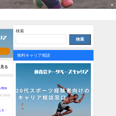
検索
検索
無料キャリア相談
見る
を熟知
4年7月5日
る ・