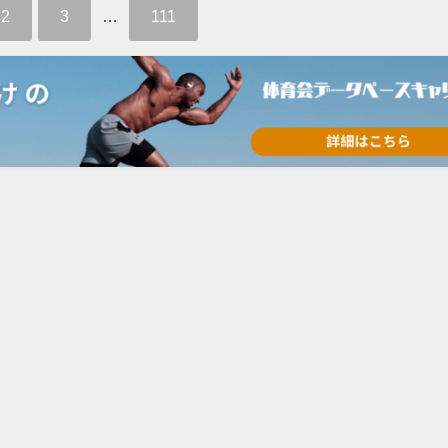
2
3
…
111