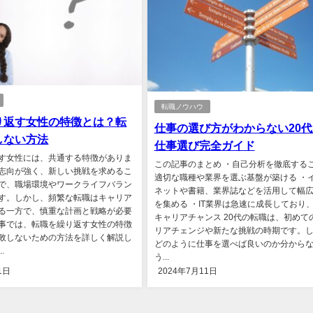
転職ノウハウ
り返す女性の特徴とは？転
仕事の選び方がわからない20代必
しない方法
仕事選び完全ガイド
す女性には、共通する特徴がありま
この記事のまとめ ・自己分析を徹底する
志向が強く、新しい挑戦を求めるこ
適切な職種や業界を選ぶ基盤が築ける ・
で、職場環境やワークライフバラン
ネットや書籍、業界誌などを活用して幅
す。しかし、頻繁な転職はキャリア
を集める ・IT業界は急速に成長しており
る一方で、慎重な計画と戦略が必要
キャリアチャンス 20代の転職は、初めて
事では、転職を繰り返す女性の特徴
リアチェンジや新たな挑戦の時期です。
敗しないための方法を詳しく解説し
どのように仕事を選べば良いのか分から
.
う...
1日
2024年7月11日