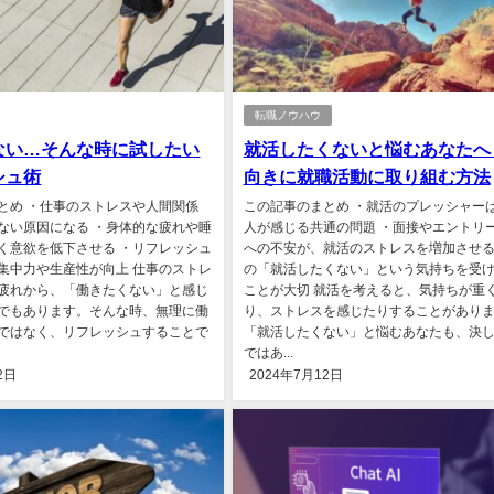
転職ノウハウ
ない…そんな時に試したい
就活したくないと悩むあなたへ
シュ術
向きに就職活動に取り組む方法
とめ ・仕事のストレスや人間関係
この記事のまとめ ・就活のプレッシャー
ない原因になる ・身体的な疲れや睡
人が感じる共通の問題 ・面接やエントリ
く意欲を低下させる ・リフレッシュ
への不安が、就活のストレスを増加させる
集中力や生産性が向上 仕事のストレ
の「就活したくない」という気持ちを受
疲れから、「働きたくない」と感じ
ことが大切 就活を考えると、気持ちが重
でもあります。そんな時、無理に働
り、ストレスを感じたりすることがあり
ではなく、リフレッシュすることで
「就活したくない」と悩むあなたも、決
ではあ...
2日
2024年7月12日