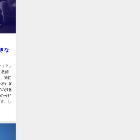
きな
ライアン
・教師
し、適切
分析に加
代の技術
くの分野
ます。し