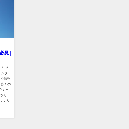
見 |
ことで、
インター
広く情報
、多くの
のキャ
しかし、
ないとい