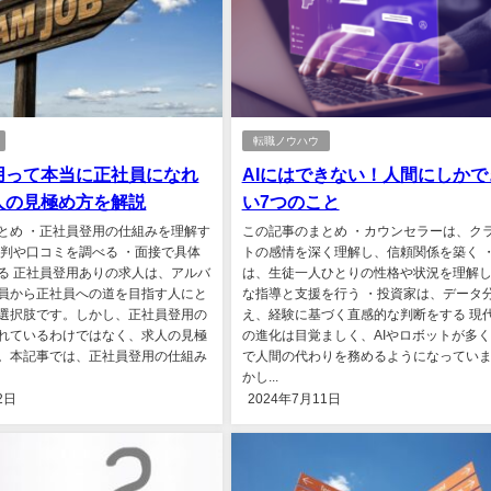
転職ノウハウ
用って本当に正社員になれ
AIにはできない！人間にしかで
人の見極め方を解説
い7つのこと
とめ ・正社員登用の仕組みを理解す
この記事のまとめ ・カウンセラーは、ク
評判や口コミを調べる ・面接で具体
トの感情を深く理解し、信頼関係を築く 
る 正社員登用ありの求人は、アルバ
は、生徒一人ひとりの性格や状況を理解
員から正社員への道を目指す人にと
な指導と支援を行う ・投資家は、データ
選択肢です。しかし、正社員登用の
え、経験に基づく直感的な判断をする 現
れているわけではなく、求人の見極
の進化は目覚ましく、AIやロボットが多
。本記事では、正社員登用の仕組み
で人間の代わりを務めるようになってい
かし...
2日
2024年7月11日