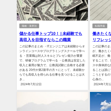
職種・業界別
転職準備
儲かる仕事トップ10！ | 未経験でも
働きたく
高収入を目指すならこの職業
リフレッ
この記事のまとめ ・ITエンジニアは未経験からオ
この記事のま
ンラインコースやプログラミングスクールで学べ
が、働きたく
る ・営業職は対人スキルとプレゼン能力が重要
眠不足が、働
で、研修プログラムで学べる ・公務員は安定した
することで、
収入と雇用が魅力で、公務員試験に合格する必要
スや身体的な
がある 20代や第2新卒の方々にとって、未経験か
ることは誰に
らでも高収入を得られる仕事を見つけることは大
こうとするの
き...
心身の...
2024年7月12日
2024年7月1