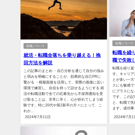
転職ノウハウ
転職ノウハウ
転職を繰
就活・転職全落ちを乗り越える！挽
職で失敗
回方法を解説
転職を繰り返
この記事のまとめ ・自己分析を通じて自分の強み
す。キャリア
と弱みを明確にすることが、効果的な自己PRに
とが多い一方
繋がる ・模擬面接を活用して、実際の面接に近い
スにも敏感で
環境で練習し、自信を持って話せるようにする 就
にプラスにな
活や転職活動で全ての応募先から不採用通知を受
です。この記
け取ることは、非常に辛く、心が折れてしまう経
と、転職で失
験です。特に20代や第2新卒の方々にとって、こ
ます。成功事..
れか...
2024年7月11日
2024年7月1