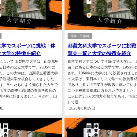
北陸・甲信越
大学でスポーツに挑戦！体
都留文科大学でスポーツに挑戦
と大学の特徴を紹介
育会一覧と大学の特徴を紹介
について 山梨県立大学は、山梨県甲
都留文科大学について 都留文科大学は、
る日本の公立大学です。2005年に
留市にある日本の公立大学です。1953年
た。この大学は、山梨県立看護大学
され、1960年に大学として設置されまし
子短期大学が統合してできました。
の大学は、東日本エリアで唯一の教員養
は、学生たちによく知られた大学で
であり、多くの卒業生が教職に就いてい
立大学の歴史 山梨県の看護学教育の
に小学校教員養成に力を注いできました
8年4月に始まりました。その年、山
は人口約3万人の地方小都市であり、市立
して運...
9日
2023年6月29日