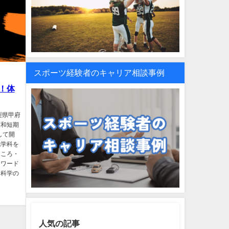
スポーツ経験者のキャリア相談事例
！体
梨県甲府
英和短期
して開
化学科を
こころ・
ーワード
ア科学の
人気の記事