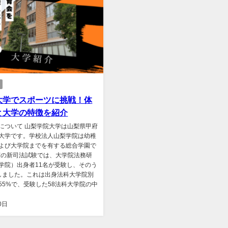
大学でスポーツに挑戦！体
と大学の特徴を紹介
について 山梨学院大学は山梨県甲府
大学です。学校法人山梨学院は幼稚
よび大学院までを有する総合学園で
年度の新司法試験では、大学院法務研
学院）出身者11名が受験し、そのう
しました。これは出身法科大学院別
55%で、受験した58法科大学院の中
0日