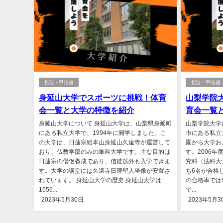
北陸・甲信越
北陸・甲信越
身延山大学でスポーツに挑戦！体育
山梨学院
会一覧と大学の特徴を紹介
育会一覧
身延山大学について 身延山大学は、山梨県身延町
山梨学院大学
にある私立大学で、1994年に開学しました。こ
市にある私立
の大学は、日蓮宗総本山身延山久遠寺が運営して
園から大学お
おり、仏教学部のみの単科大学です。主な目的は
す。2006
日蓮宗の僧侶養成であり、信徒以外も入学できま
究科（法科大
す。大学の講堂には久遠寺日蓮聖人坐像が安置さ
ち6名が合格
れています。 身延山大学の歴史 身延山大学は
の合格率では
1556...
で...
2023年5月30日
2023年5月3