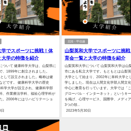
北陸・甲信越
大学でスポーツに挑戦！体
山梨英和大学でスポーツに挑戦
と大学の特徴を紹介
育会一覧と大学の特徴を紹介
について 健康科学大学は、山梨県に
山梨英和大学について 山梨英和大学は山
で、1899年に創立されました。
市にある私立大学です。もともとは山梨
大学として設立されました。略称は健
大学として始まり、2002年に単科大学と
などです。 健康科学大学の歴史
学しました。現在は人間文化学部人間文
健康科学大学が設立され、健康科学部
中心に教育を行っています。大学では「
科、作業療法学科、福祉心理学科が
グローバル・インターネット」というキ
た。2006年にはリハビリテーショ
を掲げ、心理サービス、国際学、メディ
3つの領...
0日
2023年5月30日