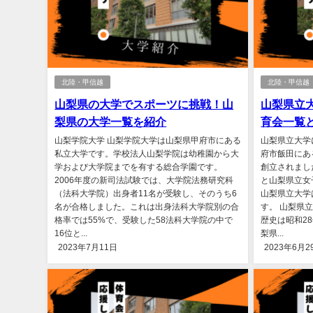
北陸・甲信越
北陸・甲信越
山梨県の大学でスポーツに挑戦！山
山梨県立
梨県の大学一覧を紹介
育会一覧
山梨学院大学 山梨学院大学は山梨県甲府市にある
山梨県立大学
私立大学です。学校法人山梨学院は幼稚園から大
府市飯田にあ
学および大学院までを有する総合学園です。
創立されまし
2006年度の新司法試験では、大学院法務研究科
と山梨県立女
（法科大学院）出身者11名が受験し、そのうち6
山梨県立大学
名が合格しました。これは出身法科大学院別の合
す。 山梨県
格率では55%で、受験した58法科大学院の中で
歴史は昭和2
16位と...
梨県...
2023年7月11日
2023年6月2