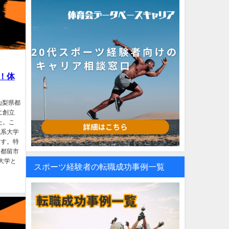
！体
山梨県都
に創立
た。こ
成系大学
ます。特
。都留市
大学と
スポーツ経験者の転職成功事例一覧