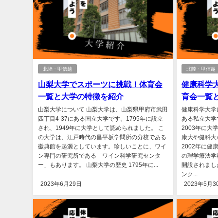
北陸・甲信越
北陸・甲信越
山梨大学でスポーツに挑戦！体育会
健康科学
一覧と大学の特徴を紹介
育会一覧
山梨大学について 山梨大学は、山梨県甲府市武田
健康科学大学
四丁目4-37にある国立大学です。1795年に設立
ある私立大学
され、1949年に大学として認められました。 こ
2003年に
の大学は、江戸時代の昌平坂学問所の分校である
康大や健科大
徽典館を起源としています。珍しいことに、ワイ
2002年に
ン専門の研究所である「ワイン科学研究センタ
の理学療法学
ー」もあります。 山梨大学の歴史 1795年に...
開設されまし
ンク...
2023年6月29日
2023年5月3