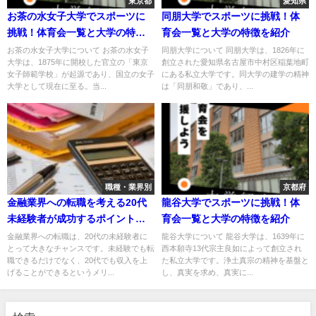
東京都
愛知県
お茶の水女子大学でスポーツに
同朋大学でスポーツに挑戦！体
挑戦！体育会一覧と大学の特徴
育会一覧と大学の特徴を紹介
を紹介
お茶の水女子大学について お茶の水女子
同朋大学について 同朋大学は、1826年に
大学は、1875年に開校した官立の「東京
創立された愛知県名古屋市中村区稲葉地町
女子師範学校」が起源であり、国立の女子
にある私立大学です。同大学の建学の精神
大学として現在に至る。当...
は「同朋和敬」であり、...
職種・業界別
京都府
金融業界への転職を考える20代
龍谷大学でスポーツに挑戦！体
未経験者が成功するポイント
育会一覧と大学の特徴を紹介
は？
金融業界への転職は、20代の未経験者に
龍谷大学について 龍谷大学は、1639年に
とって大きなチャンスです。未経験でも転
西本願寺13代宗主良如によって創立され
職できるだけでなく、20代でも収入を上
た私立大学です。浄土真宗の精神を基盤と
げることができるというメリ...
し、真実を求め、真実に...