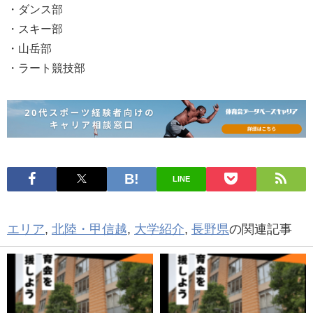
・ダンス部
・スキー部
・山岳部
・ラート競技部
LINE
エリア
,
北陸・甲信越
,
大学紹介
,
長野県
の関連記事