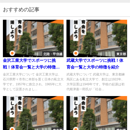
おすすめの記事
北陸・甲信越
東京都
金沢工業大学でスポーツに挑
武蔵大学でスポーツに挑戦！体
戦！体育会一覧と大学の特徴を
育会一覧と大学の特徴を紹介
紹介
金沢工業大学について 金沢工業大学は、
武蔵大学について 武蔵大学は、東京都練
石川県野々市市に本部を置く日本の私立大
馬区にある私立大学で、創立は1922年、
学です。1957年に創立され、1965年に大
大学設置は1949年です。学校の起源は初
学として設置されまし...
代根津嘉一郎氏が「社会...