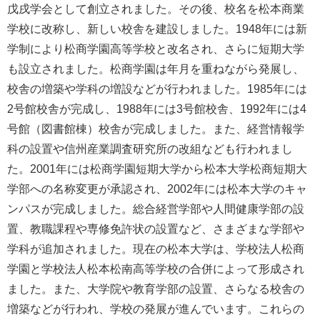
戊戌学会として創立されました。その後、校名を松本商業
学校に改称し、新しい校舎を建設しました。1948年には新
学制により松商学園高等学校と改名され、さらに短期大学
も設立されました。松商学園は年月を重ねながら発展し、
校舎の増築や学科の増設などが行われました。1985年には
2号館校舎が完成し、1988年には3号館校舎、1992年には4
号館（図書館棟）校舎が完成しました。また、経営情報学
科の設置や信州産業調査研究所の改組なども行われまし
た。2001年には松商学園短期大学から松本大学松商短期大
学部への名称変更が承認され、2002年には松本大学のキャ
ンパスが完成しました。総合経営学部や人間健康学部の設
置、教職課程や専修免許状の設置など、さまざまな学部や
学科が追加されました。現在の松本大学は、学校法人松商
学園と学校法人松本松南高等学校の合併によって形成され
ました。また、大学院や教育学部の設置、さらなる校舎の
増築などが行われ、学校の発展が進んでいます。これらの