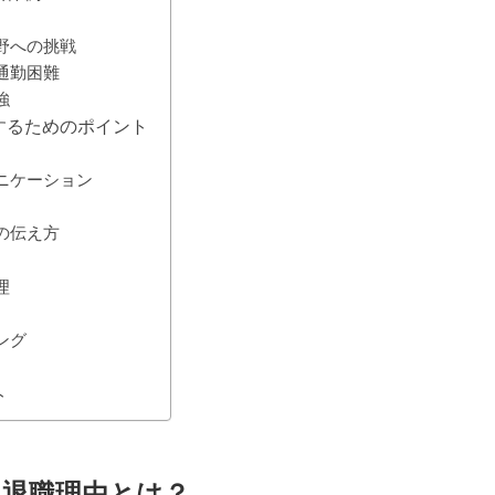
分野への挑戦
る通勤困難
強
職するためのポイント
ュニケーション
ちの伝え方
理
ング
ト
い退職理由とは？