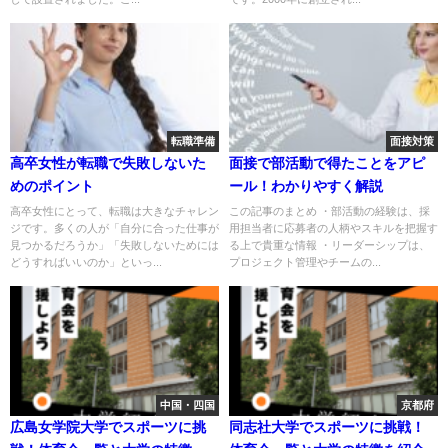
転職準備
面接対策
高卒女性が転職で失敗しないた
面接で部活動で得たことをアピ
めのポイント
ール！わかりやすく解説
高卒女性にとって、転職は大きなチャレン
この記事のまとめ ・部活動の経験は、採
ジです。多くの人が「自分に合った仕事が
用担当者に応募者の人柄やスキルを把握す
見つかるだろうか」「失敗しないためには
る上で貴重な情報 ・リーダーシップは、
どうすればいいのか」といっ...
プロジェクト管理やチームの...
中国・四国
京都府
広島女学院大学でスポーツに挑
同志社大学でスポーツに挑戦！