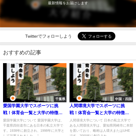
最新情報をお届けします
Twitterでフォローしよう
おすすめの記事
千葉県
中国・四国
愛国学園大学でスポーツに挑
人間環境大学でスポーツに挑
戦！体育会一覧と大学の特徴を
戦！体育会一覧と大学の特徴を
紹介
紹介
愛国学園大学について 愛国学園大学は、
人間環境大学について 日本の私立大学で
千葉県四街道市にある日本の私立大学で
ある人間環境大学は、愛知県岡崎市に本部
す。1938年に創立され、1998年に大学と
を置いており、略称は人環大またはUHE
して設置されました。こ...
です。2000年に創立され...