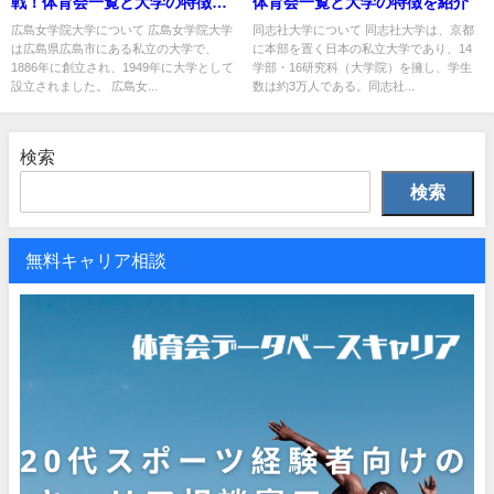
戦！体育会一覧と大学の特徴を
体育会一覧と大学の特徴を紹介
紹介
広島女学院大学について 広島女学院大学
同志社大学について 同志社大学は、京都
は広島県広島市にある私立の大学で、
に本部を置く日本の私立大学であり、14
1886年に創立され、1949年に大学として
学部・16研究科（大学院）を擁し、学生
設立されました。 広島女...
数は約3万人である。同志社...
検索
検索
無料キャリア相談