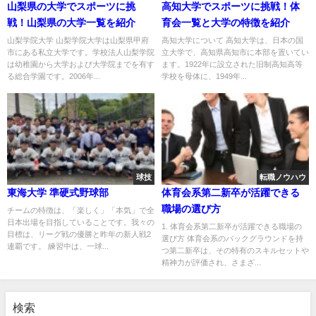
山梨県の大学でスポーツに挑
高知大学でスポーツに挑戦！体
戦！山梨県の大学一覧を紹介
育会一覧と大学の特徴を紹介
山梨学院大学 山梨学院大学は山梨県甲府
高知大学について 高知大学は、日本の国
市にある私立大学です。学校法人山梨学院
立大学で、高知県高知市に本部を置いてい
は幼稚園から大学および大学院までを有す
ます。1922年に設立された旧制高知高等
る総合学園です。2006年...
学校を母体に、1949年...
球技
転職ノウハウ
東海大学 準硬式野球部
体育会系第二新卒が活躍できる
職場の選び方
チームの特徴は、「楽しく」「本気」で全
日本出場を目指していることです。我々の
1. 体育会系第二新卒が活躍できる職場の
目標は、リーグ戦の優勝と昨年の新人戦2
選び方 体育会系のバックグラウンドを持
連覇です。 練習中は、一球...
つ第二新卒は、その特有のスキルセットや
精神力が評価され、さまざ...
検索