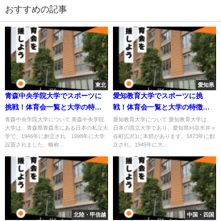
おすすめの記事
東北
愛知県
青森中央学院大学でスポーツに
愛知教育大学でスポーツに挑
挑戦！体育会一覧と大学の特徴
戦！体育会一覧と大学の特徴を
を紹介
紹介
青森中央学院大学について 青森中央学院
愛知教育大学について 愛知教育大学は、
大学は、青森県青森市にある日本の私立大
日本の国立大学であり、愛知県刈谷市井ヶ
学で、1946年に創立され、1998年に大学
谷町広沢1に本部があります。1873年に創
設置されました。略称...
立され、1949年に大...
北陸・甲信越
中国・四国