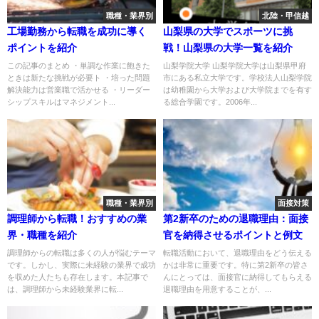
職種・業界別
北陸・甲信越
工場勤務から転職を成功に導く
山梨県の大学でスポーツに挑
ポイントを紹介
戦！山梨県の大学一覧を紹介
この記事のまとめ ・単調な作業に飽きた
山梨学院大学 山梨学院大学は山梨県甲府
ときは新たな挑戦が必要ト ・培った問題
市にある私立大学です。学校法人山梨学院
解決能力は営業職で活かせる ・リーダー
は幼稚園から大学および大学院までを有す
シップスキルはマネジメント...
る総合学園です。2006年...
職種・業界別
面接対策
調理師から転職！おすすめの業
第2新卒のための退職理由：面接
界・職種を紹介
官を納得させるポイントと例文
調理師からの転職は多くの人が悩むテーマ
転職活動において、退職理由をどう伝える
です。しかし、実際に未経験の業界で成功
かは非常に重要です。特に第2新卒の皆さ
を収めた人たちも存在します。本記事で
んにとっては、面接官に納得してもらえる
は、調理師から未経験業界に転...
退職理由を用意することが、...