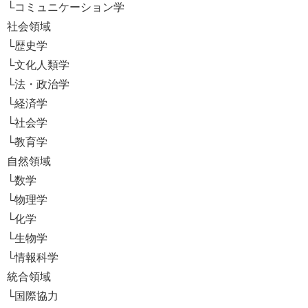
└コミュニケーション学
社会領域
└歴史学
└文化人類学
└法・政治学
└経済学
└社会学
└教育学
自然領域
└数学
└物理学
└化学
└生物学
└情報科学
統合領域
└国際協力