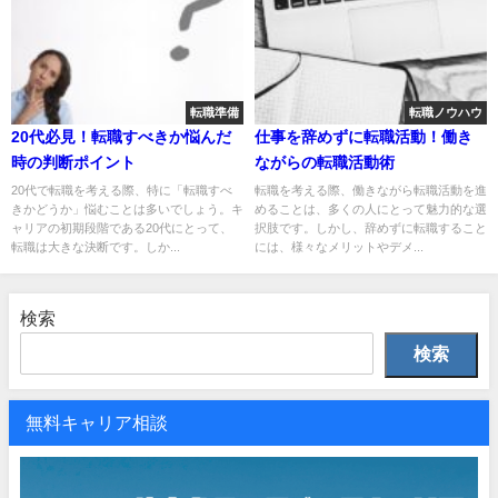
転職準備
転職ノウハウ
20代必見！転職すべきか悩んだ
仕事を辞めずに転職活動！働き
時の判断ポイント
ながらの転職活動術
20代で転職を考える際、特に「転職すべ
転職を考える際、働きながら転職活動を進
きかどうか」悩むことは多いでしょう。キ
めることは、多くの人にとって魅力的な選
ャリアの初期段階である20代にとって、
択肢です。しかし、辞めずに転職すること
転職は大きな決断です。しか...
には、様々なメリットやデメ...
検索
検索
無料キャリア相談