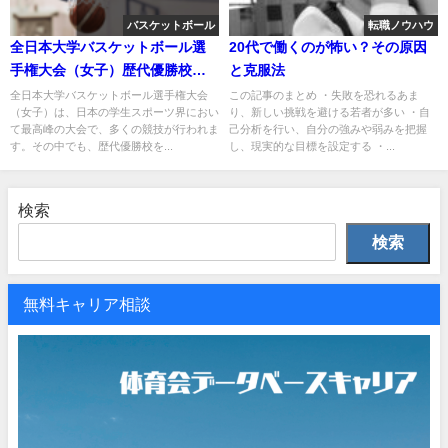
バスケットボール
転職ノウハウ
全日本大学バスケットボール選
20代で働くのが怖い？その原因
手権大会（女子）歴代優勝校一
と克服法
覧
全日本大学バスケットボール選手権大会
この記事のまとめ ・失敗を恐れるあま
（女子）は、日本の学生スポーツ界におい
り、新しい挑戦を避ける若者が多い ・自
て最高峰の大会で、多くの競技が行われま
己分析を行い、自分の強みや弱みを把握
す。その中でも、歴代優勝校を...
し、現実的な目標を設定する ・...
検索
検索
無料キャリア相談