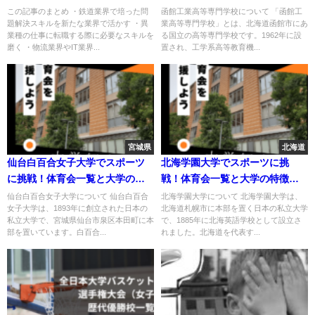
特徴を紹介
この記事のまとめ ・鉄道業界で培った問
函館工業高等専門学校について 「函館工
題解決スキルを新たな業界で活かす ・異
業高等専門学校」とは、北海道函館市にあ
業種の仕事に転職する際に必要なスキルを
る国立の高等専門学校です。1962年に設
磨く ・物流業界やIT業界...
置され、工学系高等教育機...
宮城県
北海道
仙台白百合女子大学でスポーツ
北海学園大学でスポーツに挑
に挑戦！体育会一覧と大学の特
戦！体育会一覧と大学の特徴を
徴を紹介
紹介
仙台白百合女子大学について 仙台白百合
北海学園大学について 北海学園大学は、
女子大学は、1893年に創立された日本の
北海道札幌市に本部を置く日本の私立大学
私立大学で、宮城県仙台市泉区本田町に本
で、1885年に北海英語学校として設立さ
部を置いています。白百合...
れました。北海道を代表す...