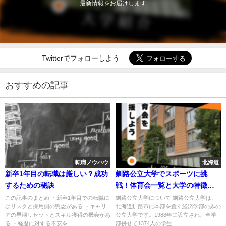
最新情報をお届けします
Twitterでフォローしよう
おすすめの記事
転職ノウハウ
北海道
新卒1年目の転職は厳しい？成功
釧路公立大学でスポーツに挑
するための秘訣
戦！体育会一覧と大学の特徴を
紹介
この記事のまとめ ・新卒1年目での転職に
釧路公立大学について 釧路公立大学は、
はリスクと採用側の懸念がある ・キャリ
北海道釧路市に本部を置く経済学部のみの
アの早期リセットとスキル獲得の機会があ
公立大学です。1988年に設立され、全学
る ・経歴に対する不安を...
部併せて1374人の学生...