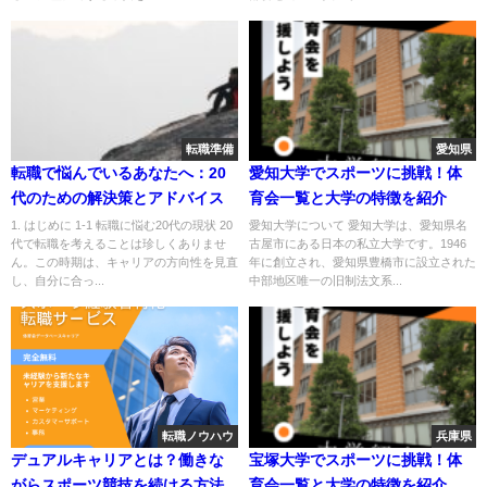
転職準備
愛知県
転職で悩んでいるあなたへ：20
愛知大学でスポーツに挑戦！体
代のための解決策とアドバイス
育会一覧と大学の特徴を紹介
1. はじめに 1-1 転職に悩む20代の現状 20
愛知大学について 愛知大学は、愛知県名
代で転職を考えることは珍しくありませ
古屋市にある日本の私立大学です。1946
ん。この時期は、キャリアの方向性を見直
年に創立され、愛知県豊橋市に設立された
し、自分に合っ...
中部地区唯一の旧制法文系...
転職ノウハウ
兵庫県
デュアルキャリアとは？働きな
宝塚大学でスポーツに挑戦！体
がらスポーツ競技を続ける方法
育会一覧と大学の特徴を紹介