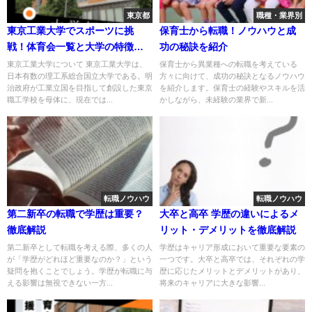
東京都
職種・業界別
東京工業大学でスポーツに挑
保育士から転職！ノウハウと成
戦！体育会一覧と大学の特徴を
功の秘訣を紹介
紹介
東京工業大学について 東京工業大学は、
保育士から異業種への転職を考えている
日本有数の理工系総合国立大学である。明
方々に向けて、成功の秘訣となるノウハウ
治政府が工業立国を目指して創設した東京
を紹介します。保育士の経験やスキルを活
職工学校を母体に、現在では...
かしながら、未経験の業界で新...
転職ノウハウ
転職ノウハウ
第二新卒の転職で学歴は重要？
大卒と高卒 学歴の違いによるメ
徹底解説
リット・デメリットを徹底解説
第二新卒として転職を考える際、多くの人
学歴はキャリア形成において重要な要素の
が「学歴がどれほど重要なのか？」という
一つです。大卒と高卒では、それぞれの学
疑問を抱くことでしょう。学歴が転職に与
歴に応じたメリットとデメリットがあり、
える影響は無視できない一方...
将来のキャリアに大きな影響...