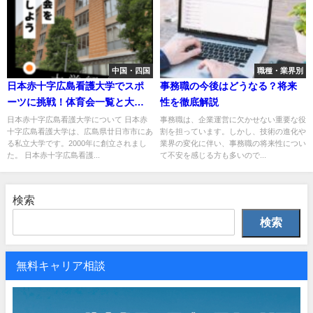
中国・四国
職種・業界別
日本赤十字広島看護大学でスポ
事務職の今後はどうなる？将来
ーツに挑戦！体育会一覧と大学
性を徹底解説
の特徴を紹介
日本赤十字広島看護大学について 日本赤
事務職は、企業運営に欠かせない重要な役
十字広島看護大学は、広島県廿日市市にあ
割を担っています。しかし、技術の進化や
る私立大学です。2000年に創立されまし
業界の変化に伴い、事務職の将来性につい
た。 日本赤十字広島看護...
て不安を感じる方も多いので...
検索
検索
無料キャリア相談