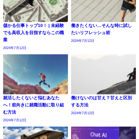
儲かる仕事トップ10！ | 未経験
働きたくない…そんな時に試し
でも高収入を目指すならこの職
たいリフレッシュ術
業
2024年7月12日
2024年7月12日
就活したくないと悩むあなた
働けないのは甘え？甘えと区別
へ！前向きに就職活動に取り組
する方法
む方法
2024年7月12日
2024年7月12日