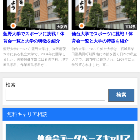
大阪府
宮城県
藍野大学でスポーツに挑戦！体
仙台大学でスポーツに挑戦！体
育会一覧と大学の特徴を紹介
育会一覧と大学の特徴を紹介
藍野大学について 藍野大学は、大阪府茨
仙台大学について 仙台大学は、宮城県柴
木市にある私立大学で、2004年に開学し
田郡柴田町船岡南に本部を置く日本の私立
ました。医療保健学部には看護学科、理学
大学で、1879年に創立され、1967年に大
療法学科、作業療法学科が...
学設置されました。東...
検索
検索
無料キャリア相談