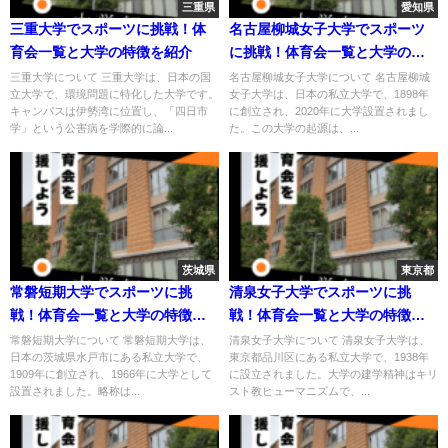
三重県
愛知県
三重大学でスポーツに挑戦！体
名古屋柳城女子大学でスポーツ
育会一覧と大学の特徴を紹介
に挑戦！体育会一覧と大学の特
徴を紹介
三重大学について 三重大学は、日本の国
名古屋柳城女子大学について 名古屋柳城
立大学で、環境問題に特化した大学です。
女子大学は、日本の私立大学で、1898年
キャンパスは伊勢湾に位置し、「四日市
に創立され、2020年に大学設置されまし
学」という公害病を学際的に論...
た。この大学の起源は、...
茨城県
東京都
常磐短期大学でスポーツに挑
清泉女子大学でスポーツに挑
戦！体育会一覧と大学の特徴を
戦！体育会一覧と大学の特徴を
紹介
紹介
常磐短期大学について 常磐短期大学は、
清泉女子大学について 清泉女子大学は、
日本の茨城県水戸市にある私立大学で、
東京都品川区にある私立大学で、1938年
1909年に創立され、1966年に大学として
に設立されました。大学の建学精神はキリ
設置されました。略称は...
スト教ヒューマニズムで、...