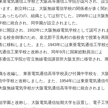
に東亜電気通信工学校と大阪高等通信工学院が認可され、設
います。創立時には、大阪無線電信学校の関係者が多く関
あったものの、組織としては別でした。1956年には大阪
学校に統合され、同学園が設立されました。
4年に開設され、1932年に大阪無線電気学校として認可され
による校舎倒壊のため、泉北郡千舌鳥村の仮校舎で授業を再
校舎に移転しました。また、1943年には東亜電気通信工学校
気通信工業学校と改称され、同年9月に国家総動員法によ
等通信工学院が官立無線電信講習所大阪支所に移管され、
組織を改編し、東亜電気通信高等学校及び付属中学校を、大
中学校と改称しました。また、1954年には東亜電気通信
は大阪無線電気学校が大阪電気通信高等学校に統合されまし
通信学園と改称し、大阪電気通信短期大学を設置し、電子工