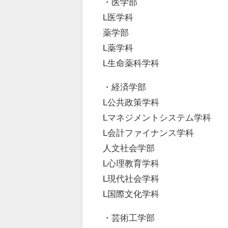
・医学部
L医学科
薬学部
L薬学科
L生命薬科学科
・経済学部
L公共政策学科
Lマネジメントシステム学科
L会計ファイナンス学科
人文社会学部
L心理教育学科
L現代社会学科
L国際文化学科
・芸術工学部