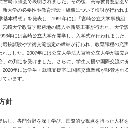
年に宮崎市議会で表明されました。その後、高等教育懇話会
、新大学の必要性や教育理念・組織について検討が行われ
大学基本構想」を発表し、1991年には「宮崎公立大学事務組
、宮崎大学教育学部跡地の購入や新築工事が行われ、大学
993年には宮崎公立大学が開学し、入学式が行われました
別選抜試験や学術交流協定の締結が行われ、教育課程の充
れました。2007年には公立大学法人宮崎公立大学が設立
適合」の判定を受けました。さらに、学生支援や国際交流の
2020年には学生・就職支援室に国際交流業務が移管され
けています。
方針
提供し、専門分野を深く学び、国際的な視点を持った人材