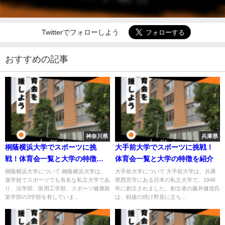
Twitterでフォローしよう
おすすめの記事
神奈川県
兵庫県
桐蔭横浜大学でスポーツに挑
大手前大学でスポーツに挑戦！
戦！体育会一覧と大学の特徴を
体育会一覧と大学の特徴を紹介
紹介
桐蔭横浜大学について 桐蔭横浜大学は、
大手前大学について 大手前大学は、兵庫
進学校でスポーツでも有名な私立大学であ
県西宮市にある日本の私立大学で、1946
り、法学部、医用工学部、スポーツ健康政
年に創立されました。創立者の藤井健造氏
策学部の3学部を有していま...
は、戦後の焼け野原に立ち...