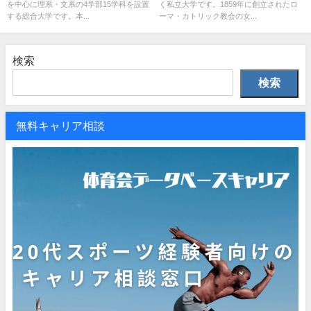
を中心に理系・文系の4学部15学科を設置
く私立大学です。1859年に創立されたロ
する総合大学です。本...
ーマ・カトリック教会の女...
検索
検索
無料キャリア相談