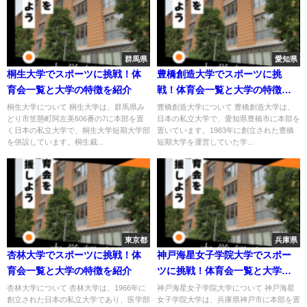
群馬県
愛知県
桐生大学でスポーツに挑戦！体
豊橋創造大学でスポーツに挑
育会一覧と大学の特徴を紹介
戦！体育会一覧と大学の特徴を
紹介
桐生大学について 桐生大学は、群馬県み
豊橋創造大学について 豊橋創造大学は、
どり市笠懸町阿左美606番の7に本部を置
日本の私立大学で、愛知県豊橋市に本部を
く日本の私立大学で、桐生大学短期大学部
置いています。1983年に創立された豊橋
を併設しています。桐生裁...
短期大学を運営していた学...
東京都
兵庫県
杏林大学でスポーツに挑戦！体
神戸海星女子学院大学でスポー
育会一覧と大学の特徴を紹介
ツに挑戦！体育会一覧と大学の
特徴を紹介
杏林大学について 杏林大学は、1966年に
神戸海星女子学院大学について 神戸海星
創立された日本の私立大学であり、医学部
女子学院大学は、兵庫県神戸市に本部を置