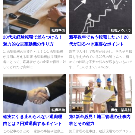
転職準備
転職ノウハウ
20代未経験転職で差をつける！
新卒数年でもう転職したい！20
魅力的な志望動機の作り方
代が知るべき重要なポイント
1. 志望動機の重要性とは？ 1-1 志望動機
新卒で入社して数年が経過し、そろそろ転
が採用に与える影響 志望動機は採用担当
職を考え始めている20代の皆さんへ。初
者にとって、応募者がその企業や職種に対
めての転職は不安や悩みが尽きないもので
してどれだけ真剣に...
す。「このままでいいのか」...
転職準備
職種・業界別
確実に引き止められない退職理
第2新卒必見！施工管理の仕事内
由とは？円満退職するポイント
容とその魅力
この記事のまとめ ・家族の事情や健康上
施工管理の仕事は、建設現場でのプロジェ