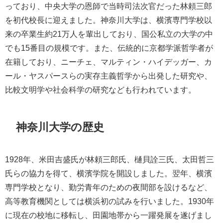
っており、中央大学の恩師で当時司法次官だった林頼三郎
を初代校長に迎えました。神奈川大学は、横濱専門学校以
来の卒業生約21万人を輩出しており、国公私立の大学の中
でも15番目の規模です。また、伝統的に京都学派哲学者が
在籍しており、ニーチェ、マルティン・ハイデッガー、カ
ール・ヤスパースらの実存主義哲学から出発した研究や、
比較文明学や社会科学の研究なども行われています。
神奈川大学の歴史
1928年、米田吉盛氏が林頼三郎氏、樋貝詮三氏、太田哲三
氏らの協力を得て、横濱学院を開設しました。翌年、横濱
専門学校となり、勤労青年のための夜間部を設けるなど、
高等教育機関としては横浜初の試みを行いました。1930年
に現在の校地に移転し、田園地帯から一躍発展を遂げまし