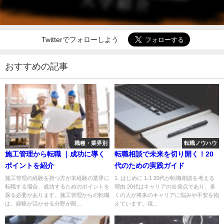
Twitterでフォローしよう
おすすめの記事
職種・業界別
転職ノウハウ
施工管理から転職 ｜成功に導く
転職相談で未来を切り開く！20
ポイントを紹介
代のための実践ガイド
施工管理の経験を持つ方が未経験の業界に
1. はじめに 1-1 20代が転職相談を考える
転職する場合、成功するためのポイントを
理由 20代はキャリアの出発点であり、多
探る必要があります。施工管理からの転職
くの人が将来のキャリアに悩みや不安を抱
は、経験が活かせる分野が限...
えています。現...