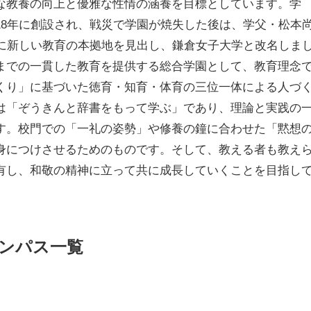
な教養の向上と優雅な性情の涵養を目標としています。学
18年に創設され、戦災で学園が焼失した後は、学父・松本
倉に新しい教育の本拠地を見出し、鎌倉女子大学と改名しま
までの一貫した教育を提供する総合学園として、教育理念
くり」に基づいた徳育・知育・体育の三位一体による人づ
は「ぞうきんと辞書をもって学ぶ」であり、理論と実践の
す。校門での「一礼の姿勢」や修養の鐘に合わせた「黙想
身につけさせるためのものです。そして、教える者も教え
有し、和敬の精神に立って共に成長していくことを目指し
ンパス一覧