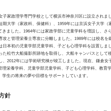
浜女子家政理学専門学校として横浜市神奈川区に設立されま
子短期大学（家政科、保健科）、1959年には京浜女子大学（
きました。1964年には家政学部に児童学科を増設し、さ
学専攻と管理栄養士専攻に分離しました。1989年には校名を
には日本初の児童学部児童学科、子ども心理学科を設置しま
あった松竹大船撮影所跡地を取得し、大船キャンパスとして
置し、2012年には学術研究棟が竣工しました。現在、鎌倉女
管理栄養学科、児童学部児童学科、子ども心理学科、教育
、学生の将来の夢や目標をサポートしています。
方針