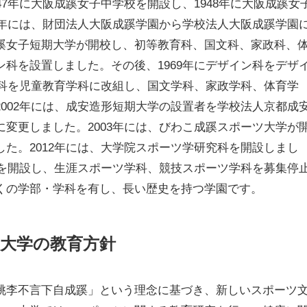
47年に大阪成蹊女子中学校を開設し、1948年に大阪成蹊女
1年には、財団法人大阪成蹊学園から学校法人大阪成蹊学園
蹊女子短期大学が開校し、初等教育科、国文科、家政科、
科を設置しました。その後、1969年にデザイン科をデザ
育科を児童教育学科に改組し、国文学科、家政学科、体育学
002年には、成安造形短期大学の設置者を学校法人京都成
変更しました。2003年には、びわこ成蹊スポーツ大学が
た。2012年には、大学院スポーツ学研究科を開設しまし
科を開設し、生涯スポーツ学科、競技スポーツ学科を募集停
くの学部・学科を有し、長い歴史を持つ学園です。
大学の教育方針
桃李不言下自成蹊」という理念に基づき、新しいスポーツ