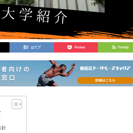
はてブ
Pocket
Feedly
て
方針