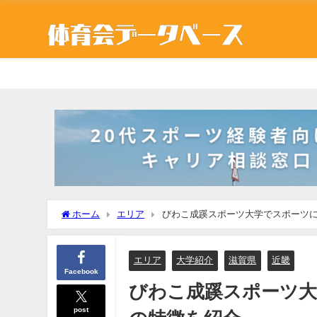
ホーム
エリア
びわこ成蹊スポーツ大学でスポーツ
エリア
大学紹介
滋賀県
近畿
Facebook
びわこ成蹊スポーツ大
post