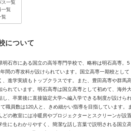
パス一覧
科一覧
一覧
校について
県明石市にある国立の高等専門学校で、略称は明石高専。5
2年間の専攻科が設けられています。国立高専一期校として
く、進学実績もトップクラスです。また、豊田高専や群馬
知られています。明石高専は国立高専として初めて、海外
結し、卒業後に直接協定大学へ編入学できる制度が設けら
して職員数は120人と、きめ細かい指導を目指しています。
んどの教室には冷暖房やプロジェクターとスクリーンが設
学生にもわかりやすく、簡潔な話し言葉で説明される国立