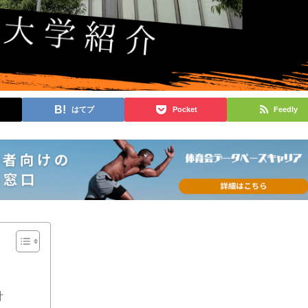
はてブ
Pocket
Feedly
針