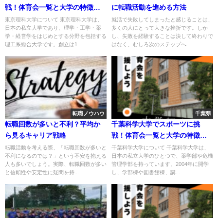
戦！体育会一覧と大学の特徴を
に転職活動を進める方法
紹介
東京理科大学について 東京理科大学は、
就活で失敗してしまったと感じることは、
日本の私立大学であり、理学・工学・薬
多くの人にとって大きな挫折です。しか
学・経営学をはじめとする分野を包括する
し、失敗を経験することは決して終わりで
理工系総合大学です。創立は1...
はなく、むしろ次のステップへ...
転職ノウハウ
千葉県
転職回数が多いと不利？平均か
千葉科学大学でスポーツに挑
ら見るキャリア戦略
戦！体育会一覧と大学の特徴を
紹介
転職活動を考える際、「転職回数が多いと
千葉科学大学について 千葉科学大学は、
不利になるのでは？」という不安を抱える
日本の私立大学のひとつで、薬学部や危機
人も多いでしょう。実際、転職回数が多い
管理学部を持っています。2004年に開学
と信頼性や安定性に疑問を持...
し、学部棟や図書館棟、講...