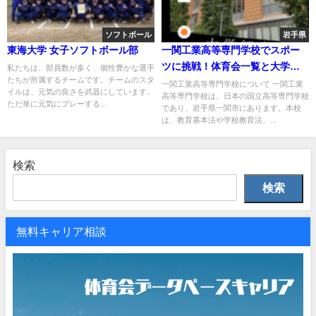
ソフトボール
岩手県
東海大学 女子ソフトボール部
一関工業高等専門学校でスポー
ツに挑戦！体育会一覧と大学の
私たちは、部員数が多く、個性豊かな選手
たちが所属するチームです。チームのスタ
特徴を紹介
一関工業高等専門学校について 一関工業
イルは、元気の良さを武器にしています。
高等専門学校は、日本の国立高等専門学校
ただ単に元気にプレーする...
であり、岩手県一関市にあります。本校
は、教育基本法や学校教育法、...
検索
検索
無料キャリア相談