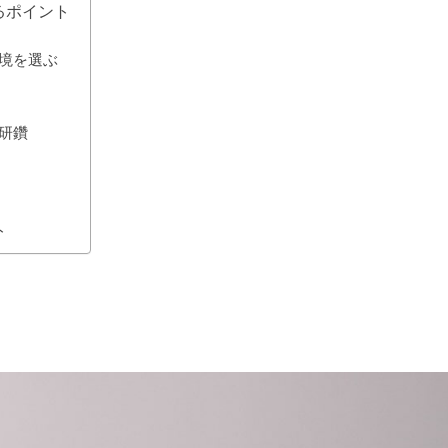
るポイント
環境を選ぶ
己研鑽
ト